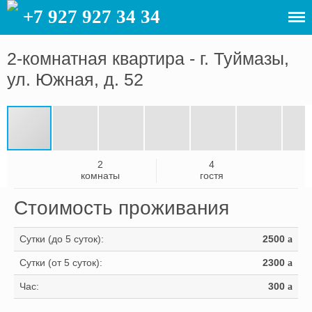
+7 927 927 34 34
1-
2-комнатная квартира - г. Туймазы,
ул. Южная, д. 52
к
2-
квартиры
к
3-
квартиры
к
2
4
комнаты
гостя
квартиры
Стоимость проживания
Сутки (до 5 суток):
2500
a
Сутки (от 5 суток):
2300
a
Час:
300
a