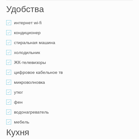
Удобства
интернет wi-fi
кондиционер
стиральная машина
холодильник
ЖК-телевизоры
цифровое кабельное тв
микроволновка
утюг
фен
водонагреватель
мебель
Кухня